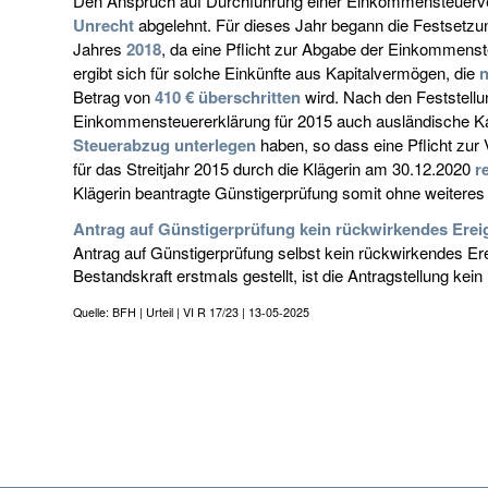
Den Anspruch auf Durchführung einer Einkommensteuerve
Unrecht
abgelehnt. Für dieses Jahr begann die Festsetzu
Jahres
2018
, da eine Pflicht zur Abgabe der Einkommenst
ergibt sich für solche Einkünfte aus Kapitalvermögen, die
n
Betrag von
410 € überschritten
wird. Nach den Feststellun
Einkommensteuererklärung für 2015 auch ausländische Ka
Steuerabzug unterlegen
haben, so dass eine Pflicht zur
für das Streitjahr 2015 durch die Klägerin am 30.12.2020
r
Klägerin beantragte Günstigerprüfung somit ohne weiteres
Antrag auf Günstigerprüfung kein rückwirkendes Erei
Antrag auf Günstigerprüfung selbst kein rückwirkendes Ereig
Bestandskraft erstmals gestellt, ist die Antragstellung kei
Quelle: BFH | Urteil | VI R 17/23 | 13-05-2025