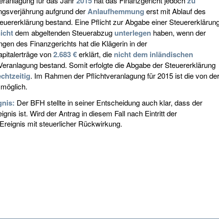
ranlagung für das Jahr
2015
hat das Finanzgericht jedoch
zu
ngsverjährung aufgrund der
Anlaufhemmung
erst mit Ablauf des
euererklärung bestand. Eine Pflicht zur Abgabe einer Steuererklärun
icht
dem abgeltenden Steuerabzug
unterlegen
haben, wenn der
gen des Finanzgerichts hat die Klägerin in der
pitalerträge von
2.683 €
erklärt, die
nicht dem inländischen
 Veranlagung bestand. Somit erfolgte die Abgabe der Steuererklärung
echtzeitig
. Im Rahmen der Pflichtveranlagung für 2015 ist die von de
 möglich.
gnis:
Der BFH stellte in seiner Entscheidung auch klar, dass der
nis ist. Wird der Antrag in diesem Fall nach Eintritt der
n Ereignis mit steuerlicher Rückwirkung.