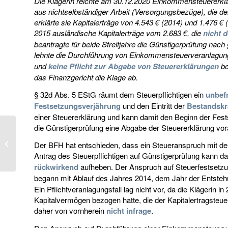
Die Klägerin reichte am 30.12.2020 Einkommensteuererklär
aus nichtselbständiger Arbeit (Versorgungsbezüge), die 
erklärte sie Kapitalerträge von 4.543 € (2014) und 1.476 €
2015 ausländische Kapitalerträge vom 2.683 €, die
nicht 
beantragte für beide Streitjahre die Günstigerprüfung nac
lehnte die Durchführung von Einkommensteuerveranlagung
und
keine Pflicht zur Abgabe von Steuererklärungen
be
das Finanzgericht die Klage ab.
§ 32d Abs. 5 EStG räumt dem Steuerpflichtigen ein
unbefr
Festsetzungsverjährung
und den Eintritt der
Bestandskr
einer Steuererklärung und kann damit den Beginn der Fest
die Günstigerprüfung eine Abgabe der Steuererklärung vo
Steuertermine Oktober
Der BFH hat entschieden, dass ein Steueranspruch mit dem 
2025
Antrag des Steuerpflichtigen auf Günstigerprüfung kann da
rückwirkend
aufheben. Der Anspruch auf Steuerfestsetzung
begann mit Ablauf des Jahres 2014, dem Jahr der Entste
Ein Pflichtveranlagungsfall lag nicht vor, da die Klägerin
Kapitalvermögen bezogen hatte, die der Kapitalertragsteuer
daher von vornherein
nicht infrage
.