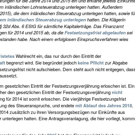
ungen für die Jahre 2014 und 2015 ein und erklärte jeweils Einkünft
dem inländischen Lohnsteuerabzug unterlegen hatten. Außerdem
 (2015), die dem inländischen Steuerabzug unterlegen hatten, sowie fü
dem inländischen Steuerabzug unterlegen
hatten. Die Klägerin
h § 32d Abs. 6 EStG für sämtliche Kapitalerträge. Das Finanzamt
en für 2014 und 2015 ab, da die
Festsetzungsfrist abgelaufen
sei
standen habe. Nach einem erfolglosen Einspruchsverfahren wies
istetes
Wahlrecht ein, das nur durch den Eintritt der
aft
begrenzt wird. Sie begründet jedoch
keine Pflicht
zur Abgabe
setzungsfrist nicht aufschieben. Dem steht auch nicht entgegen, das
raussetzt.
gesetzlichen Eintritt der Festsetzungsverjährung erloschen ist. Ein
her den gesetzlichen Eintritt der Festsetzungsverjährung
nicht
 für 2014 ist somit erloschen. Die vierjährige Festsetzungsfrist
hung des Steueranspruchs, und endete
mit Ablauf des Jahres 2018
.
 in 2014 zusätzlich zu ihren Versorgungsbezügen nur Einkünfte aus
 unterlegen hatten. Eine Antragsveranlagung, die hier vorliegt, komm